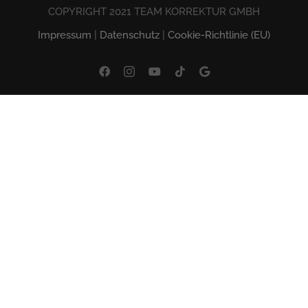
COPYRIGHT 2021 TEAM KORREKTUR GMBH
Impressum
|
Datenschutz
|
Cookie-Richtlinie (EU)
Facebook
Instagram
YouTube
Tiktok
Google